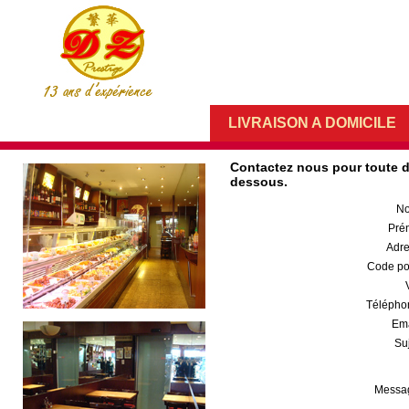
LIVRAISON A DOMICILE
Contactez nous pour toute de
dessous.
No
Pré
Adre
Code pos
Téléphon
Ema
Suj
Messag