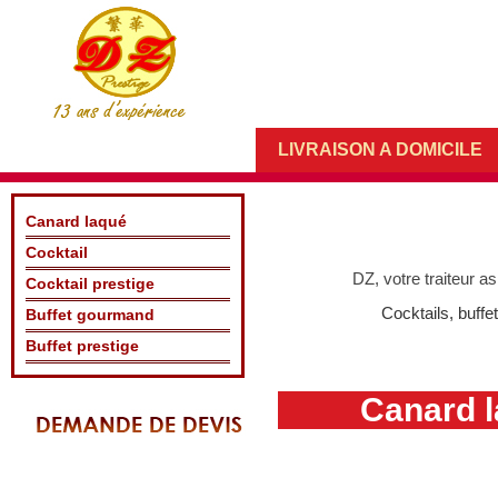
LIVRAISON A DOMICILE
Canard laqué
Cocktail
DZ, votre traiteur a
Cocktail prestige
Cocktails, buffe
Buffet gourmand
Buffet prestige
Canard l